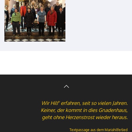
Wir Hilf' erfahren, seit so vielen Jahren.
Keiner, der kommt in dies Gnadenhaus,
geht ohne Herzenstrost wieder heraus.
Textpassage aus dem
Mariahilferlied