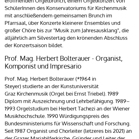
eröffnenden Orgelbrunch, einem Orgelkonzert von
SchülerInnen des Konservatoriums für Kirchenmusik
mit anschließendem gemeinsamen Brunch im
Pfarrsaal, über Konzerte kleinerer Ensembles und
großer Chöre bis zur "Musik zum Jahresausklang", die
alljährlich am Silvestertag den krönenden Abschluss
der Konzertsaison bildet.
Prof. Mag. Herbert Bolterauer - Organist,
Komponist und Impresario
Prof. Mag. Herbert Bolterauer (*1964 in
Steyer) studierte an der Kunstuniversität
Graz Kirchenmusik (Orgel bei Ernst Triebel). 1989
Diplom mit Auszeichnung und Lehrbefähigung. 1989–
1993 Orgelstudium bei Herbert Tachezi an der Wiener
Musikhochschule. 1990 Würdigungspreis des
Bundesministeriums für Wissenschaft und Forschung.
Seit 1987 Organist und Chorleiter (letzeres bis 2021) an
der Grazer Mariahilferkirche, Gründer und Leiter der